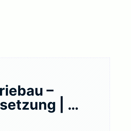
riebau –
setzung | …