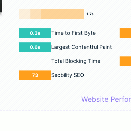
1.7s
Time to First Byte
0.3s
Largest Contentful Paint
0.6s
Total Blocking Time
Seobility SEO
73
Website Perfo