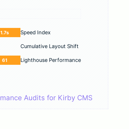
Speed Index
1.7s
Cumulative Layout Shift
Lighthouse Performance
61
rmance Audits for Kirby CMS